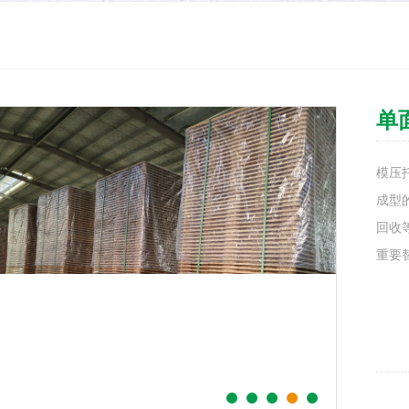
单
模压
成型
回收
重要