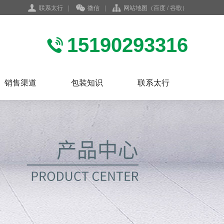
联系太行
|
微信
|
网站地图
（
百度
/
谷歌
）
15190293316
销售渠道
包装知识
联系太行