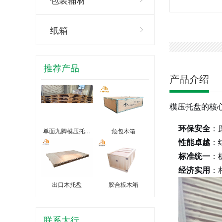
纸箱
推荐产品
产品介绍
模压托盘的核
环保安全
：
单面九脚模压托…
危包木箱
性能卓越
：
标准统一
：
经济实用
：
出口木托盘
胶合板木箱
联系太行