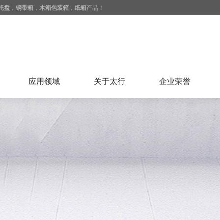
托盘
，
钢带箱
，
木箱包装箱
，
纸箱
产品！
应用领域
关于太行
企业荣誉