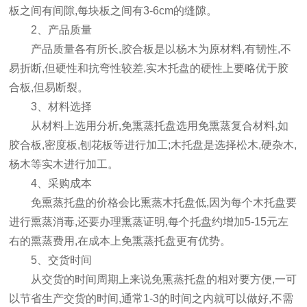
板之间有间隙,每块板之间有3-6cm的缝隙。
2、产品质量
产品质量各有所长,胶合板是以杨木为原材料,有韧性,不
易折断,但硬性和抗弯性较差,实木托盘的硬性上要略优于胶
合板,但易断裂。
3、材料选择
从材料上选用分析,免熏蒸托盘选用免熏蒸复合材料,如
胶合板,密度板,刨花板等进行加工;木托盘是选择松木,硬杂木,
杨木等实木进行加工。
4、采购成本
免熏蒸托盘的价格会比
熏蒸木托盘低,因为每个木托盘要
进行熏蒸消毒,还要办理熏蒸证明,每个托盘约增加5-15元左
右的熏蒸费用,在成本上免熏蒸托盘更有优势。
5、交货时间
从交货的时间周期上来说免熏蒸托盘的相对要方便,一可
以节省生产交货的时间,通常1-3的时间之内就可以做好,不需