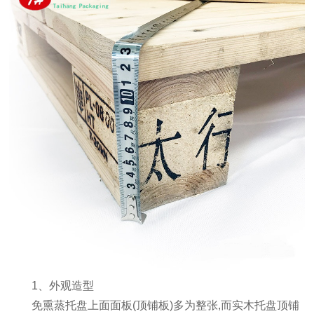
1、外观造型
免熏蒸托盘上面面板(顶铺板)多为整张,而实木托盘顶铺