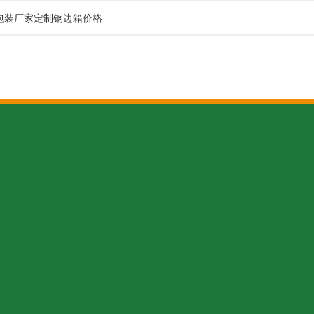
包装厂家定制钢边箱价格
关于太行
全国咨询热线
151902933
太行介绍
太行文化
联系人：吕先生‬