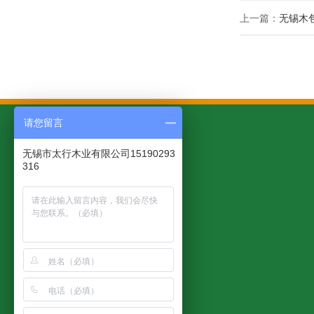
上一篇：
无锡木
请您留言
无锡市太行木业有限公司15190293
316
太行产品
客户案例
应用领域
木托盘
木托盘案例
模压托盘
钢边箱案例