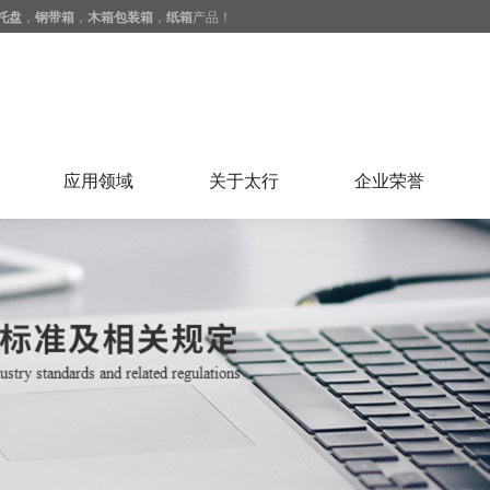
托盘
，
钢带箱
，
木箱包装箱
，
纸箱
产品！
应用领域
关于太行
企业荣誉