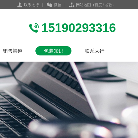
联系太行
|
微信
|
网站地图
（
百度
/
谷歌
）
15190293316
销售渠道
包装知识
联系太行