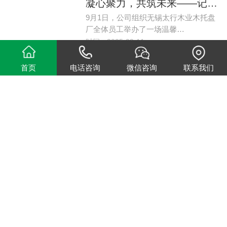
凝心聚力，共筑未来——记公司8月团建聚餐活动
9月1日，公司组织无锡太行木业木托盘
厂全体员工举办了一场温馨…
时间：2025-09-11
首页
电话咨询
微信咨询
联系我们
不同木托盘高度要求
客户在选择木托盘时，常对高度规格存
在疑问。作为木托盘厂家，我们为您…
时间：2025-09-03
什么样的产品适合
木箱
包装？
什么样的产品适合使用木箱包装？木箱
包装不仅是传统的运输容器，更是针…
时间：2025-08-20