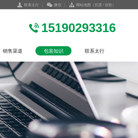
联系太行
|
微信
|
网站地图
（
百度
/
谷歌
）
15190293316
销售渠道
包装知识
联系太行