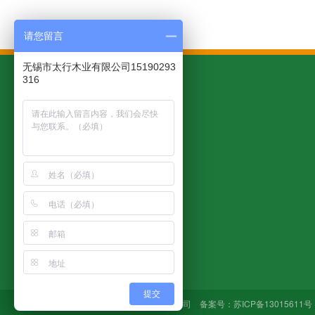
请您留言
无锡市太行木业有限公司15190293
316
太行产品
客户案例
应用领域
木托盘
木托盘案例
模压托盘
钢边箱案例
钢边箱
纸箱案例
木箱包装
提交
Copyright © 无锡市太行木业有限公司 备案号：
苏ICP备13015611号
重型木箱