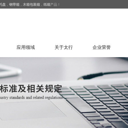
托盘
，
钢带箱
，
木箱包装箱
，
纸箱
产品！
应用领域
关于太行
企业荣誉