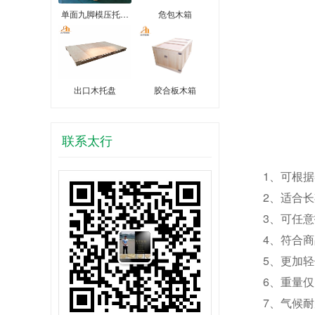
单面九脚模压托…
危包木箱
出口木托盘
胶合板木箱
联系太行
1、可根据客
2、适合长期
3、可任意拆
4、符合商品
5、更加轻便
6、重量仅为
7、气候耐受