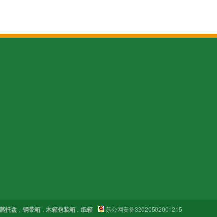
16
路8号
蒸托盘
，
钢带箱
，
木箱包装箱
，
纸箱
苏公网安备32020502001215
微信扫码 询问报价