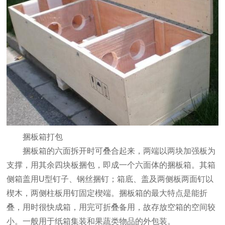
捆板箱打包
捆板箱的六面拆开时可叠合起来，两端以两块加强板为
支撑，用其余四块板捆包，即成一个六面体的捆板箱。其箱
侧箱盖用U型钉子、钢丝捆钉；箱底、盖及两侧板两面钉以
楔木，两侧柱板用钉固定楔端。捆板箱的最大特点是能折
叠，用时很快成箱，用完可折叠备用，故存放空箱的空间较
小。一般用于纸箱集装和果蔬类物品的外包装。