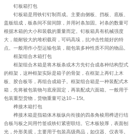
钉板箱打包
钉板箱是用铁钉钉制而成。主要由侧板、挡板、底板、
盖板组成，板条间不留间隙，并用衬条加固。衬条的数量可
根据木箱的大小和装载的重量而定。钉板箱具有机械强度
大，能耐较大的堆积载荷，可码高垛，抗冲击性能好的特
点。一般用作小型运输包装，能包装多种性质不同的物品。
框架组合木箱打包
框架组合木箱是将木板条或木方先钉合成各种结构型式
的框架，这种框架实际是箱子的骨架，在框架上再钉上木
板、胶合板等，再组合成箱子。框架组合箱是一种装配式木
箱，先将被包装物与底座固定，再装配成六面箱。一般用于
包装重型货物，货物重量可达10～15t。
榫接木箱打包
榫接木箱是指箱体木板纵向衔接的四条角棱用榫进行结
合板与板之间用竹签或铁钉紧密联结。它木板较厚，表面刨
光，外形美观，主要用于包装高级商品，如仪器、仪表等。