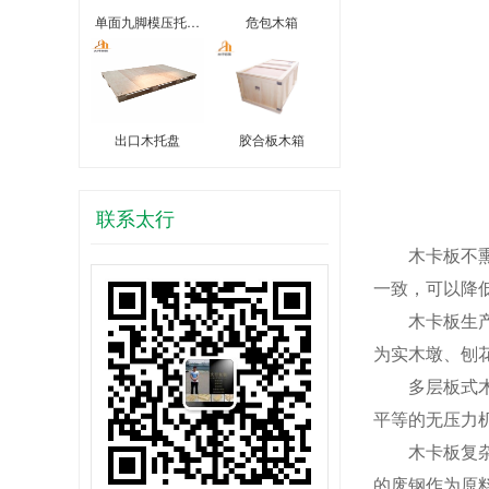
单面九脚模压托…
危包木箱
出口木托盘
胶合板木箱
联系太行
木卡板不熏蒸
一致，可以降
木卡板生产的
为实木墩、刨
多层板式木卡
平等的无压力
木卡板复杂的
的废钢作为原