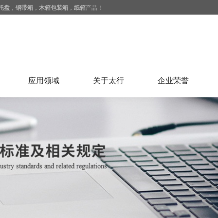
托盘
，
钢带箱
，
木箱包装箱
，
纸箱
产品！
应用领域
关于太行
企业荣誉