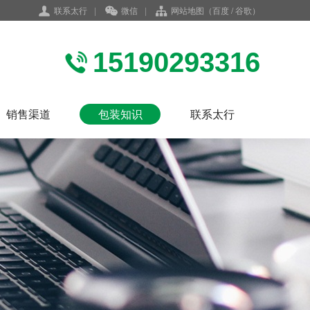
联系太行
|
微信
|
网站地图
（
百度
/
谷歌
）
15190293316
销售渠道
包装知识
联系太行