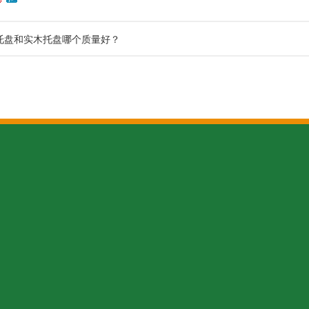
托盘和实木托盘哪个质量好？
关于太行
全国咨询热线
151902933
太行介绍