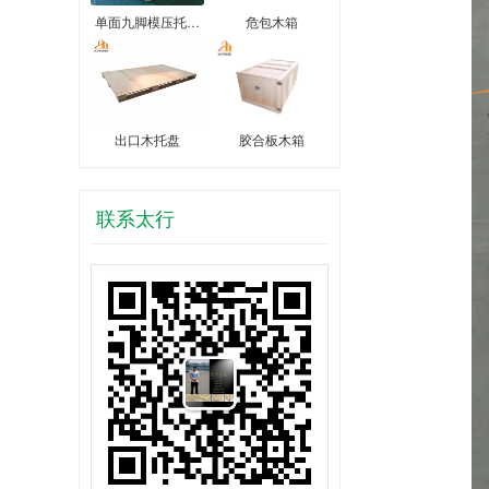
单面九脚模压托…
危包木箱
出口木托盘
胶合板木箱
联系太行