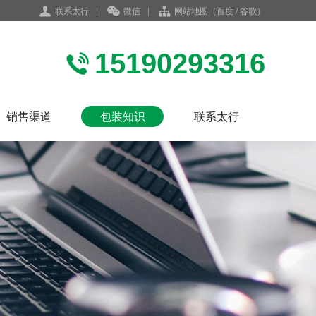
联系太行
|
微信
|
网站地图
（
百度
/
谷歌
）
15190293316
销售渠道
包装知识
联系太行