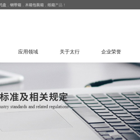
托盘
，
钢带箱
，
木箱包装箱
，
纸箱
产品！
应用领域
关于太行
企业荣誉