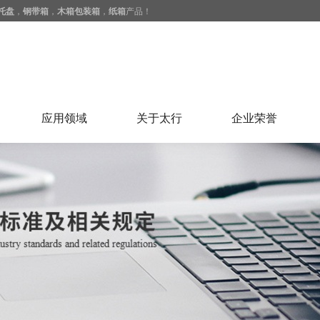
托盘
，
钢带箱
，
木箱包装箱
，
纸箱
产品！
应用领域
关于太行
企业荣誉