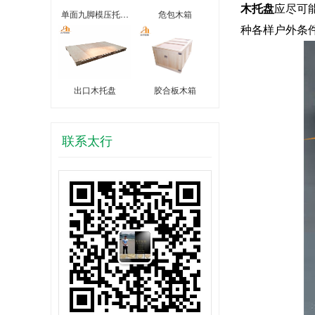
木托盘
应尽可
单面九脚模压托…
危包木箱
种各样户外条
出口木托盘
胶合板木箱
联系太行