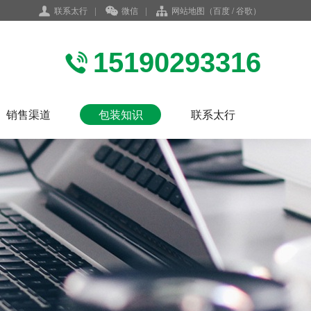
联系太行
|
微信
|
网站地图
（
百度
/
谷歌
）
15190293316
销售渠道
包装知识
联系太行