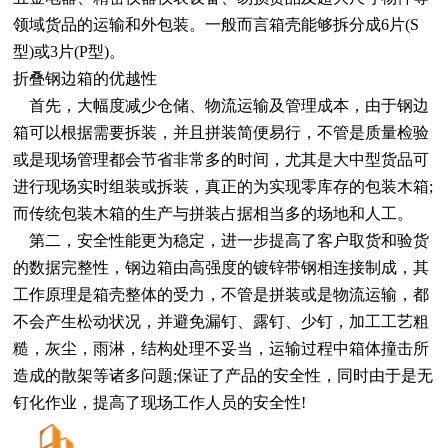
领域货品的运输和外包装。一般而言箱壳能够拆分成
6
片
(S
型
)
或
3
片
(P
型
)
。
折叠
钢边箱
的优越性
首先，大幅度减少仓储、物流运输及管理成本，由于钢边
箱可以根据需要拆装，并且拼装简便易行，不管是质量检验
或是现场管理都会节省非常多的时间，尤其是大中型货品可
进行现场实时组装或拆装，真正的为实现零库存的包装木箱
;
而传统包装木箱的生产与拼装占据相当多的场地和人工。
第二，安全性能更为稳定，进一步提高了客户取货和验货
的数据完整性，钢边箱由高强度的镀锌带钢相连接制成，其
工作原理是箱壳整体的受力，不管是拼装或是物流运输，都
不会产生松动状况，并避免
漏钉、露钉、少钉，加工工艺粗
糙，灰尘，雨淋，结构处理不妥当，运输过程中箱体撞击所
造成的散架等诸多问题
;
保证了产品的安全性，同时由于是无
钉化作业，提高了现场工作人员的安全性
!