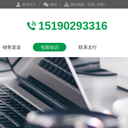
联系太行
|
微信
|
网站地图
（
百度
/
谷歌
）
15190293316
销售渠道
包装知识
联系太行