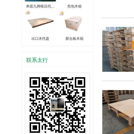
单面九脚模压托…
危包木箱
出口木托盘
胶合板木箱
联系太行