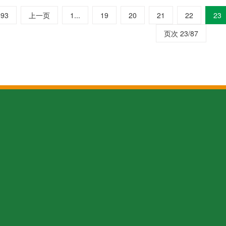
93
上一页
1...
19
20
21
22
23
页次 23/87
关于太行
全国咨询热线
151902933
太行介绍