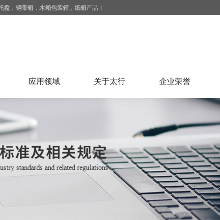
托盘
，
钢带箱
，
木箱包装箱
，
纸箱
产品！
应用领域
关于太行
企业荣誉